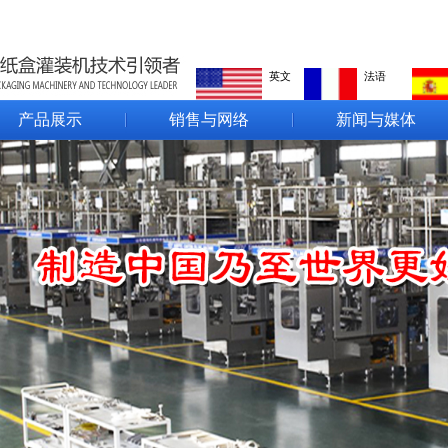
英文
法语
产品展示
销售与网络
新闻与媒体