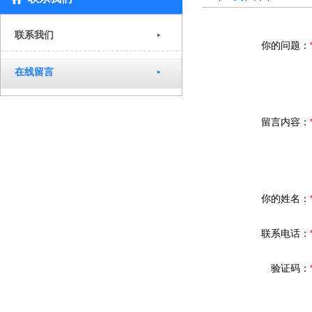
联系我们
你的问题：
在线留言
留言内容：
你的姓名：
联系电话：
验证码：